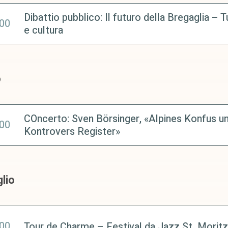
Dibattio pubblico: Il futuro della Bregaglia – 
:00
e cultura
o
COncerto: Sven Börsinger, «Alpines Konfus u
:00
Kontrovers Register»
lio
:00
Tour de Charme – Festival da Jazz St. Moritz